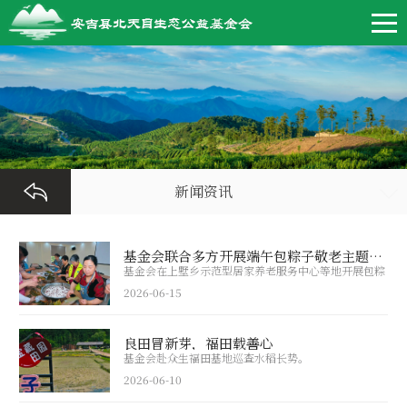
新闻资讯
基金会联合多方开展端午包粽子敬老主题活动
基金会在上墅乡示范型居家养老服务中心等地开展包粽
子敬老活动。
2026-06-15
良田冒新芽，福田载善心
基金会赴众生福田基地巡查水稻长势。
2026-06-10