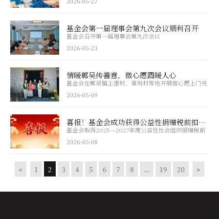
2026-05-27
基金会第一届理事会第九次会议顺利召开
基金会召开第一届理事会第九次会议
2026-05-23
情暖鄣吴传善意，微心愿圆暖人心
基金会在鄣吴镇上堡村、景坞村等地开展微心愿上门兑
现活动。
2026-05-09
喜报！基金会成功获得公益性捐赠税前扣除资格
基金会取得2025—2027年度公益性社会组织捐赠税前
扣除资格
2026-05-08
«
1
2
3
4
5
6
7
8
...
19
20
»