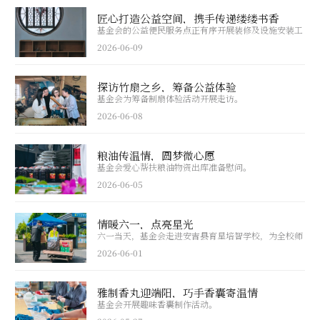
匠心打造公益空间，携手传递缕缕书香
基金会的公益便民服务点正有序开展装修及设施安装工
作。
2026-06-09
探访竹扇之乡，筹备公益体验
基金会为筹备制扇体验活动开展走访。
2026-06-08
粮油传温情，圆梦微心愿
基金会爱心帮扶粮油物资出库准备慰问。
2026-06-05
情暖六一，点亮星光
六一当天，基金会走进安吉县育星培智学校，为全校师
生送去节日慰问与祝福。
2026-06-01
雅制香丸迎端阳，巧手香囊寄温情
基金会开展趣味香囊制作活动。