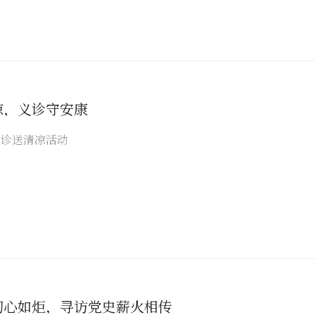
凉，义诊守安康
义诊送清凉活动
初心如炬，寻访党史薪火相传