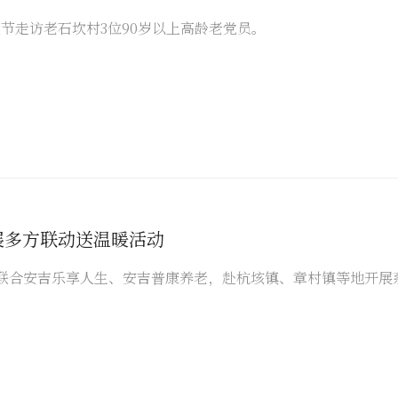
节走访老石坎村3位90岁以上高龄老党员。
展多方联动送温暖活动
联合安吉乐享人生、安吉普康养老，赴杭垓镇、章村镇等地开展