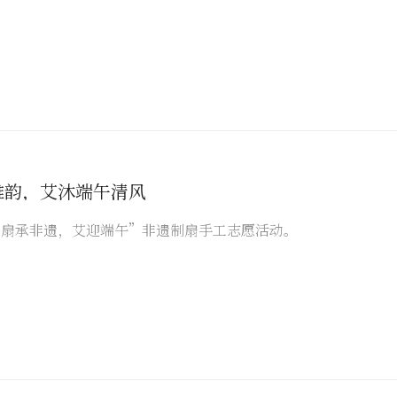
雅韵，艾沐端午清风
“扇承非遗，艾迎端午”非遗制扇手工志愿活动。