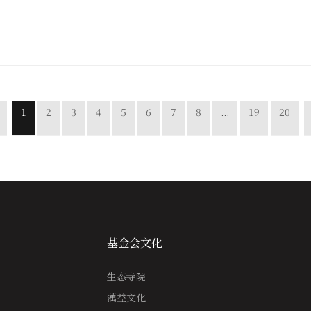
1
2
3
4
5
6
7
8
...
19
20
基金会文化
生态寺院
蕅益文化