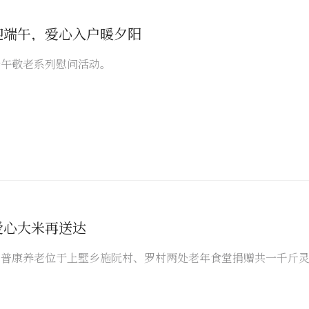
迎端午，爱心入户暖夕阳
端午敬老系列慰问活动。
爱心大米再送达
吉普康养老位于上墅乡施阮村、罗村两处老年食堂捐赠共一千斤