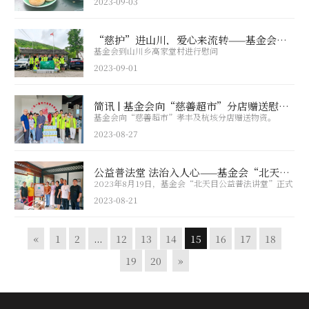
2023-09-03
“慈护”进山川，爱心来流转——基金会高家堂村慰问记
基金会到山川乡高家堂村进行慰问
2023-09-01
简讯 | 基金会向“慈善超市”分店赠送慰问物资
基金会向“慈善超市”孝丰及杭垓分店赠送物资。
2023-08-27
公益普法堂 法治入人心——基金会“北天目公益普法讲堂”正式开课
2023年8月19日，基金会“北天目公益普法讲堂”正式
成立。
2023-08-21
«
1
2
...
12
13
14
15
16
17
18
19
20
»