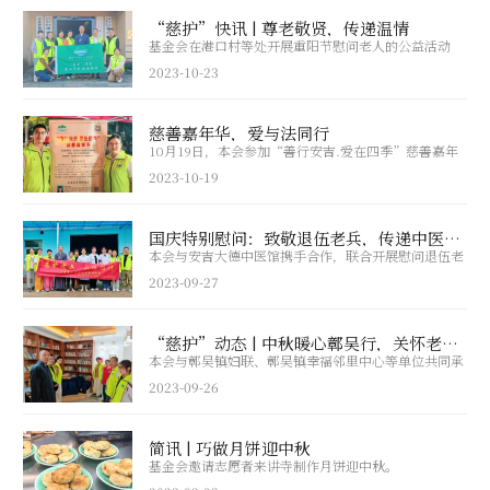
“慈护”快讯 | 尊老敬贤，传递温情
基金会在港口村等处开展重阳节慰问老人的公益活动
2023-10-23
慈善嘉年华，爱与法同行
10月19日，本会参加“善行安吉.爱在四季”慈善嘉年
华活动”。
2023-10-19
国庆特别慰问：致敬退伍老兵，传递中医关怀
本会与安吉大德中医馆携手合作，联合开展慰问退伍老
军人的公益活动。
2023-09-27
“慈护”动态 | 中秋暖心鄣吴行，关怀老人传爱心
本会与鄣吴镇妇联、鄣吴镇幸福邻里中心等单位共同承
办“情暖聚中秋 和睦邻里情”主题活动。
2023-09-26
简讯 | 巧做月饼迎中秋
基金会邀请志愿者来讲寺制作月饼迎中秋。